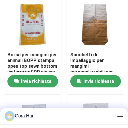
Giro della fabbrica
Controllo di qualità
Contattici
Borsa per mangimi per
Sacchetti di
animali BOPP stampa
imballaggio per
open top sewn bottom
mangimi
Notizie
waterproof PP woven
personalizzabili per
bag for livestock feed
varie applicazioni
Invia richiesta
Invia richiesta
Richieda una citazione
Borse d'imballaggio del cemento
Cora Han
I pp cementano le borse