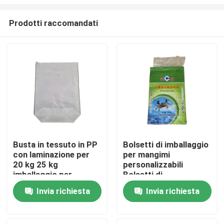
Prodotti raccomandati
Busta in tessuto in PP
Bolsetti di imballaggio
con laminazione per
per mangimi
Casa
20 kg 25 kg
personalizzabili
imballaggio per
Bolsetti di
mangimi Flexo stampa
polipropilene tessuto
Prodotti
Invia richiesta
Invia richiesta
stampati
personalizzati in
vendita
Circa noi